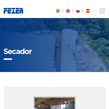
|
|
|
Secador